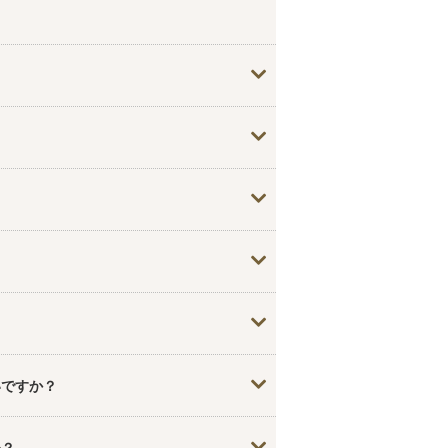
）
とっておりますので、ご安心くださ
ん。
いですか？
ファッション雑誌なども教えて頂けると