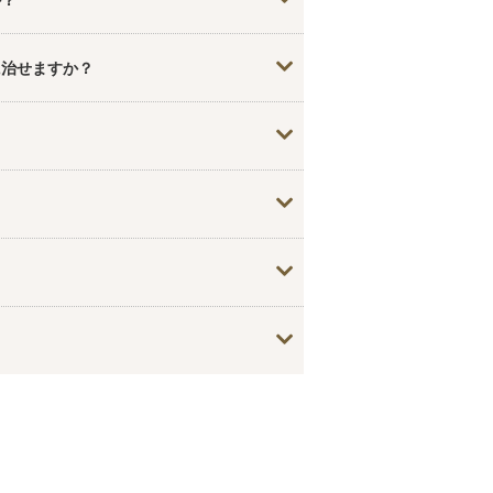
か？
大丈夫ですよ。
に治せますか？
提案します。
。
ングにいらしてくださいね。