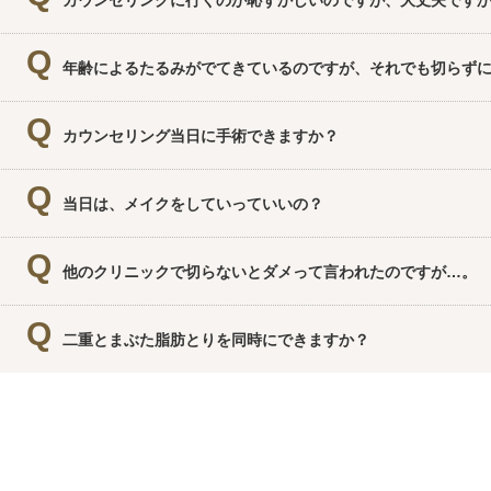
カウンセリングに行くのが恥ずかしいのですが、大丈夫です
大変参考になります。
東京青山クリニックのドクターは優しい医師ばかりですので、
年齢によるたるみがでてきているのですが、それでも切らず
ほとんどの場合は大丈夫です。切開せずに二重を作る方法をご
カウンセリング当日に手術できますか？
当日にも手術はできます。もちろん後日に手術でも大丈夫です
当日は、メイクをしていっていいの？
もちろんです。いつもの状態でいらして下さい。
他のクリニックで切らないとダメって言われたのですが…。
そのような場合でも大丈夫な事が多いので、まずはカウンセリ
二重とまぶた脂肪とりを同時にできますか？
はい、同時に施術することが可能です。