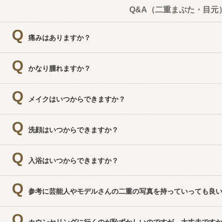
Q&A（二重まぶた・目元
痛みはありますか？
麻酔がチクっとするくらいで、手術中に痛みはございません。
かなり腫れますか？
腫れはほとんどありません。 当院は腫れを最小限にする方法を
メイクはいつからできますか？
い。
メイクは当日から可能です。
洗顔はいつからできますか？
洗顔は当日から可能です。（強くこすらないで下さい）
入浴はいつからできますか？
シャワー程度でしたら、当日から浴びていただいてかまいませ
参考に芸能人やモデルさんの二重の写真を持っていっても良
もちろんです。どんどん持ってきて下さい。いつも読んでいる