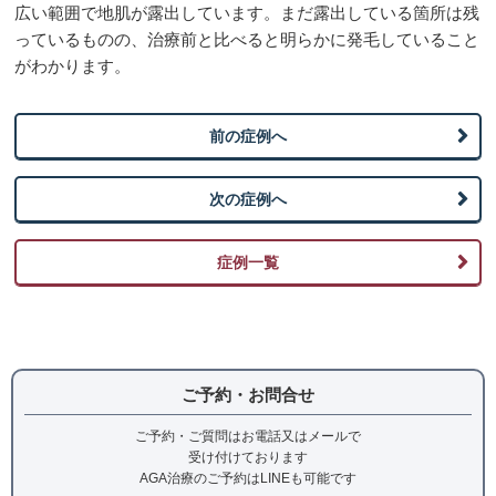
広い範囲で地肌が露出しています。まだ露出している箇所は残
オーダーメイドAGA処方薬
っているものの、治療前と比べると明らかに発毛していること
AGAメソセラピー
がわかります。
治療方法
前の症例へ
オーダーメイドAGA処方薬：内服薬治療
AGAメソセラピー：ローラー状の器具で薬剤を注
入する治療
次の症例へ
副作用（リスク）について
症例一覧
AGAメソセラピーは施術によって痛み、赤み、微細な
出血が生じることがあります。 また、治療薬には動
悸、一時的な血圧低下、初期脱毛、体毛の増加 等 が
生じることがまれにあります。副作用については医師
が詳しく説明させていただきますので、ご心配な点が
ご予約・お問合せ
ありましたらお気軽にお聞きください。
治療費用
ご予約・ご質問はお電話又はメールで
受け付けております
AGA治療のご予約はLINEも可能です
オーダーメイドAGA処方薬：27,500円/月