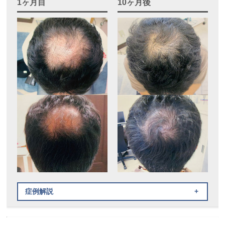
1ヶ月目
10ヶ月後
症例解説
治療内容